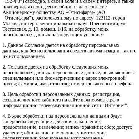
"152-ФЗ") свободно, в своей воле и в своем интересе, а также
подтверждая свою дееспособность, даю согласие
Акционерному обществу АО «Отисифарм» (АО
"Отисифарм"), расположенному по адресу: 123112, город
Москва, вн.тер.г. муниципальный округ Пресненский, ул.
Тестовская, д. 10, помещ. 1/16, на обработку моих
персональных данных на следующих условиях:
1. Данное Согласие дается на обработку персональных
данных, как без использования средств автоматизации, так и с
их использованием.
2. Согласие дается на обработку следующих моих
персональных данных: персональные данные, не являющиеся
специальными или биометрическими: адрес электронной
почты; фамилия, имя, отчество; номер контактного телефона.
3. Цель обработки персональных данных: регистрация,
создание личного кабинета на сайте важноомозге.рф в
информационно-телекоммуникационной сети "Интернет".
4. В ходе обработки над персональными данными будут
совершены следующие действия: накопление;
предоставление; извлечение; запись; хранение; сбор; доступ;
удаление; обновление; изменение; уничтожение;
систематизация; блокирование; использование.